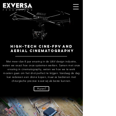
High-tech
cine-fpv and
aerial cinematography
Met meer dan 8 jaar ervaring in de UAV design industrie,
weten we exact hoe onze systemen werken. Samen met onze
ervaring in cinematography, weten we hoe we te werk
moeten gaan om het shot perfect te krijgen. Vandaag de dag
kan iedereen een drone kopen, maar ze bedienen met
chirurgische precisie is wat wij als beste kunnen.
Huren?