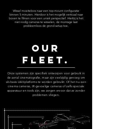
Wissel moeiteloos naar een top-mount configuratie
binnen 5 minuten. Hierdoor is het mogelijk verticaal naar
boven te filmen voor een uniek perspectief. Hierbij is het
niet nodig cameras te wisselen, de montage laat
probleemloos de grond setup toe.
Our
Fleet.
Onze systemen zijn specifiek ontworpen voor gebruik in
de aerial cinematografie, maar zijn veelzijdig genoeg om
als basis UAV-platforms te worden gebruikt. Of het nu een
cinema cameras, IR-gevoelige cameras of zelfs speciale
apparatuur en tools zijn; we zorgen ervoor dat ze zonder
problemen vliegen.