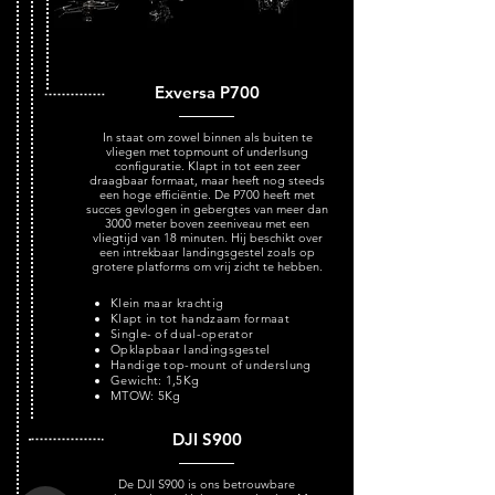
Exversa P700
In staat om zowel binnen als buiten te
vliegen met topmount of underlsung
configuratie. Klapt in tot een zeer
draagbaar formaat, maar heeft nog steeds
een hoge efficiëntie. De P700 heeft met
succes gevlogen in gebergtes van meer dan
3000 meter boven zeeniveau met een
vliegtijd van 18 minuten. Hij beschikt over
een intrekbaar landingsgestel zoals op
grotere platforms om vrij zicht te hebben.
Klein maar krachtig
Klapt in tot handzaam formaat
Single- of dual-operator
Opklapbaar landingsgestel
Handige top-mount of underslung
Gewicht: 1,5Kg
MTOW: 5Kg
DJI S900
De DJI S900 is ons betrouwbare